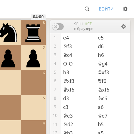
ВОЙТИ
04:00
8
SF 11
HCE
в браузере
e4
e5
1
Nf3
d6
2
7
Bc4
h6
3
O-O
Bg4
4
h3
Bxf3
5
6
Qxf3
Qf6
6
Qxf6
Nxf6
7
d3
Nc6
8
5
c3
a6
9
Be3
Be7
10
4
Nd2
b5
11
Bb3
a5
12