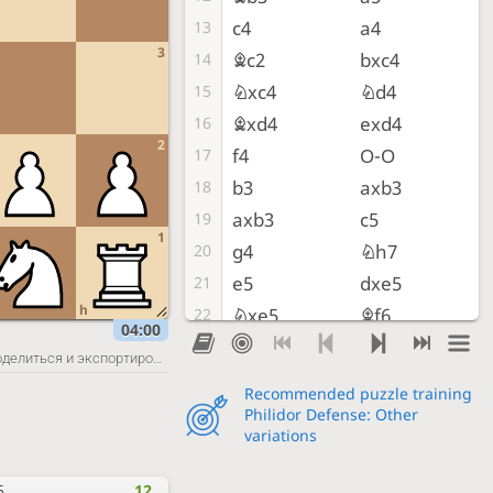
c4
a4
13
3
Bc2
bxc4
14
Nxc4
Nd4
15
Bxd4
exd4
16
2
f4
O-O
17
b3
axb3
18
axb3
c5
19
1
g4
Nh7
20
e5
dxe5
21
h
Nxe5
Bf6
22
04:00
Rxa8
Rxa8
23
Поделиться и экспортировать
Rb1
Bxe5
24
Recommended puzzle training
fxe5
Re8
25
Philidor Defense: Other
variations
Re1
Ng5
26
Bd1
Nxh3+
27
5
12