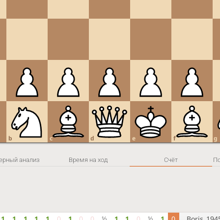
b
c
d
e
f
g
ерный анализ
Время на ход
Счёт
1
1
1
1
1
0
1
0
0
½
1
1
0
½
1
0
Boris_194