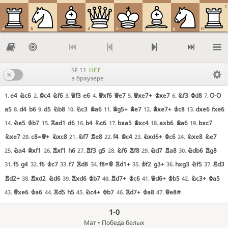
1
a
b
c
d
e
f
g
h
SF 11
HCE
в браузере
e4
Nc6
Bc4
Nf6
Qf3
e6
Qxf6
Qe7
Qxe7+
Kxe7
Nf3
Kd8
O-O
1.
2.
3.
4.
5.
6.
7.
a5
d4
b6
d5
Nb8
Nc3
Ba6
Bg5+
Be7
Bxe7+
Kc8
dxe6
fxe6
8.
9.
10.
11.
12.
13.
Ne5
Kb7
Rad1
d6
b4
Nc6
bxa5
Bxc4
axb6
Ba6
bxc7
14.
15.
16.
17.
18.
19.
Nxe7
c8=Q+
Nxc8
Nf7
Re8
f4
Bc4
Nxd6+
Kc6
Nxe8
Ne7
20.
21.
22.
23.
24.
Na4
Bxf1
Rxf1
h6
Rf3
g5
Nf6
Rf8
Nd7
Ra8
Ndb6
Rg8
25.
26.
27.
28.
29.
30.
f5
g4
f6
Kc7
f7
Rd8
f8=Q
Rd1+
Kf2
g3+
hxg3
Nf5
Rd3
31.
32.
33.
34.
35.
36.
37.
Rd2+
Rxd2
Nd6
Rxd6
Kb7
Rd7+
Kc6
Qd6+
Kb5
Nc3+
Ka5
38.
39.
40.
41.
42.
Qxe6
Ka6
Rd5
h5
Nc4+
Kb7
Rd7+
Ka8
Qe8#
43.
44.
45.
46.
47.
1-0
Мат • Победа белых