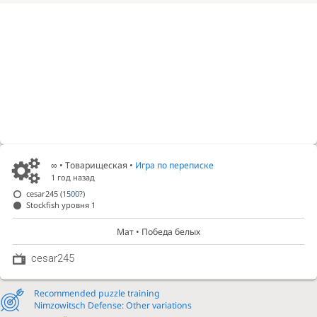
∞
• Товарищеская •
Игра по переписке
1 год назад
cesar245
(
1500?
)
Stockfish уровня 1
Мат • Победа белых
cesar245
Recommended puzzle training
Nimzowitsch Defense: Other variations