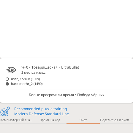
¼+0 • Товарищеская •
UltraBullet
2 месяца назад
user_372408
(1509)
haroldtarhr_2
(1490)
Белые просрочили время • Победа чёрных
Recommended puzzle training
Modern Defense: Standard Line
Компьютерный анализ
Время на ход
Счёт
Поделиться и экспортировать