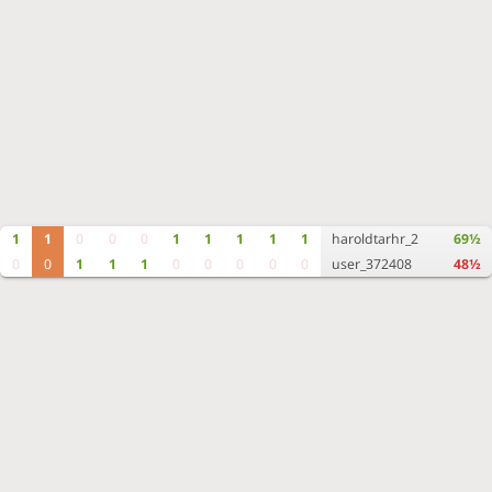
1
1
0
0
0
1
1
1
1
1
haroldtarhr_2
69½
0
0
1
1
1
0
0
0
0
0
user_372408
48½