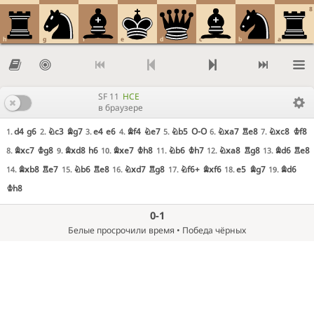
8
h
g
f
e
d
c
b
a
SF 11
HCE
в браузере
d4
g6
Nc3
Bg7
e4
e6
Bf4
Ne7
Nb5
O-O
Nxa7
Re8
Nxc8
Kf8
1.
2.
3.
4.
5.
6.
7.
Bxc7
Kg8
Bxd8
h6
Bxe7
Kh8
Nb6
Kh7
Nxa8
Rg8
Bd6
Re8
8.
9.
10.
11.
12.
13.
Bxb8
Re7
Nb6
Re8
Nxd7
Rg8
Nf6+
Bxf6
e5
Bg7
Bd6
14.
15.
16.
17.
18.
19.
Kh8
0-1
Белые просрочили время • Победа чёрных