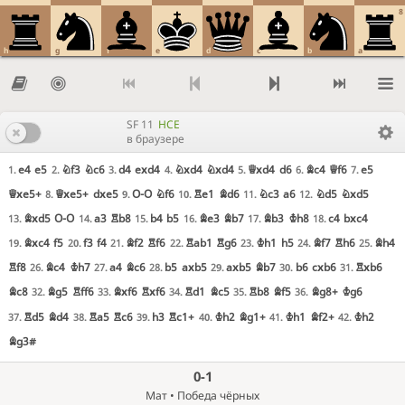
8
h
g
f
e
d
c
b
a
SF 11
HCE
в браузере
e4
e5
Nf3
Nc6
d4
exd4
Nxd4
Nxd4
Qxd4
d6
Bc4
Qf6
e5
1.
2.
3.
4.
5.
6.
7.
Qxe5+
Qxe5+
dxe5
O-O
Nf6
Re1
Bd6
Nc3
a6
Nd5
Nxd5
8.
9.
10.
11.
12.
Bxd5
O-O
a3
Rb8
b4
b5
Be3
Bb7
Bb3
Kh8
c4
bxc4
13.
14.
15.
16.
17.
18.
Bxc4
f5
f3
f4
Bf2
Rf6
Rab1
Rg6
Kh1
h5
Bf7
Rh6
Bh4
19.
20.
21.
22.
23.
24.
25.
Rf8
Bc4
Kh7
a4
Bc6
b5
axb5
axb5
Bb7
b6
cxb6
Rxb6
26.
27.
28.
29.
30.
31.
Bc8
Bg5
Rff6
Bxf6
Rxf6
Rd1
Bc5
Rb8
Bf5
Bg8+
Kg6
32.
33.
34.
35.
36.
Rd5
Bd4
Ra5
Rc6
h3
Rc1+
Kh2
Bg1+
Kh1
Bf2+
Kh2
37.
38.
39.
40.
41.
42.
Bg3#
0-1
Мат • Победа чёрных