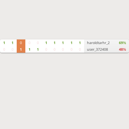
1
1
0
0
0
1
1
1
1
1
haroldtarhr_2
69½
0
0
1
1
1
0
0
0
0
0
user_372408
48½
Чат для зрителей