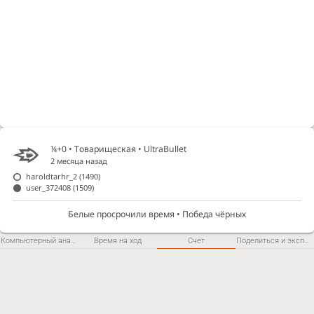
¼+0 • Товарищеская •
UltraBullet
2 месяца назад
haroldtarhr_2
(1490)
user_372408
(1509)
Белые просрочили время • Победа чёрных
Компьютерный анализ
Время на ход
Счёт
Поделиться и экспортировать