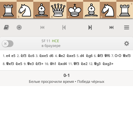
1
a
b
c
d
e
f
g
h
SF 11
HCE
в браузере
e4
e5
Nf3
Nc6
Nxe5
d6
Be2
Nxe5
d4
Ng6
Bf3
Qf6
O-O
Qxf3
1.
2.
3.
4.
5.
6.
7.
Qxf3
Ne5
Qe3
Nf3+
Kh1
Nxd4
Qf3
Ne2
Qg3
Nxg3+
8.
9.
10.
11.
12.
0-1
Белые просрочили время • Победа чёрных