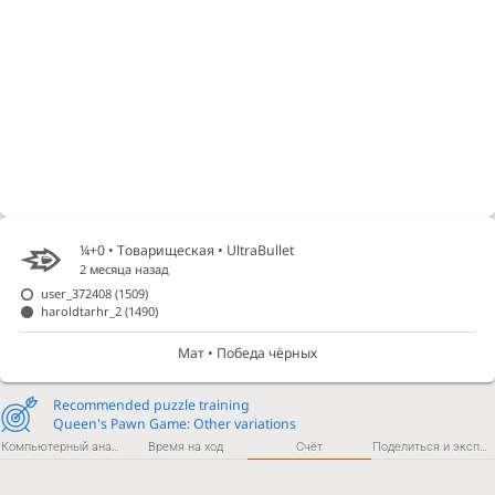
¼+0 • Товарищеская •
UltraBullet
2 месяца назад
user_372408
(1509)
haroldtarhr_2
(1490)
Мат • Победа чёрных
Recommended puzzle training
Queen's Pawn Game: Other variations
Компьютерный анализ
Время на ход
Счёт
Поделиться и экспортировать