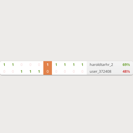
1
1
0
0
0
1
1
1
1
1
haroldtarhr_2
69½
0
0
1
1
1
0
0
0
0
0
user_372408
48½