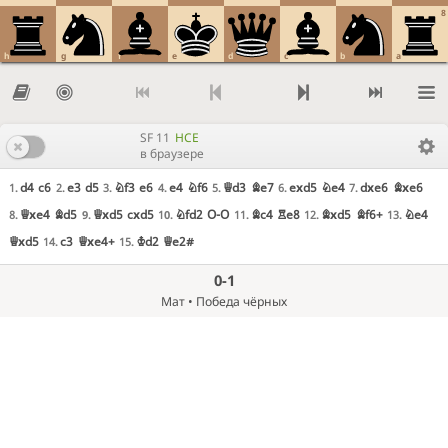
8
h
g
f
e
d
c
b
a
SF 11
HCE
в браузере
d4
c6
e3
d5
Nf3
e6
e4
Nf6
Qd3
Be7
exd5
Ne4
dxe6
Bxe6
1.
2.
3.
4.
5.
6.
7.
Qxe4
Bd5
Qxd5
cxd5
Nfd2
O-O
Bc4
Re8
Bxd5
Bf6+
Ne4
8.
9.
10.
11.
12.
13.
Qxd5
c3
Qxe4+
Kd2
Qe2#
14.
15.
0-1
Мат • Победа чёрных