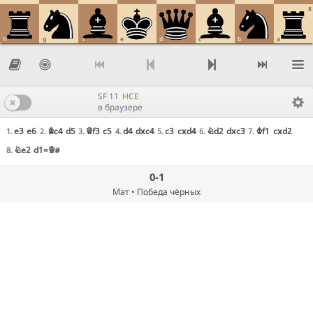
8
h
g
f
e
d
c
b
a
SF 11
HCE
в браузере
e3
e6
Bc4
d5
Qf3
c5
d4
dxc4
c3
cxd4
Nd2
dxc3
Kf1
cxd2
1.
2.
3.
4.
5.
6.
7.
Ne2
d1=Q#
8.
0-1
Мат • Победа чёрных