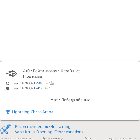
¼+0 • Рейтинговая •
UltraBullet
1 год назад
user_367038
(
1258?
)
−67
user_367039
(
1741?
)
+67
Мат • Победа чёрных
Lightning Chess Arena
Recommended puzzle training
Van't Kruijs Opening: Other variations
Компьютерный анализ
Время на ход
Счёт
Поделиться и экспортировать