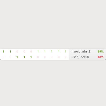
1
1
0
0
0
1
1
1
1
1
haroldtarhr_2
69½
0
0
1
1
1
0
0
0
0
0
user_372408
48½