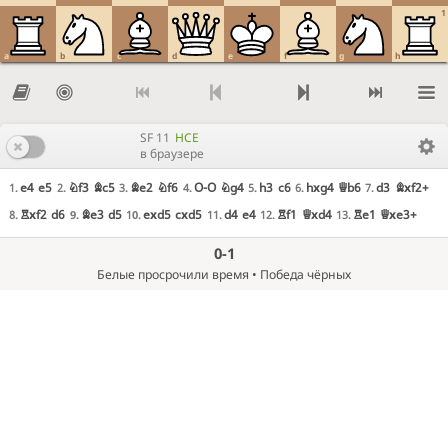
1
a
b
c
d
e
f
g
h
SF 11
HCE
в браузере
e4
e5
Nf3
Bc5
Be2
Nf6
O-O
Ng4
h3
c6
hxg4
Qb6
d3
Bxf2+
1.
2.
3.
4.
5.
6.
7.
Rxf2
d6
Be3
d5
exd5
cxd5
d4
e4
Rf1
Qxd4
Re1
Qxe3+
8.
9.
10.
11.
12.
13.
0-1
Белые просрочили время • Победа чёрных