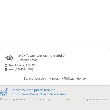
¼+0 • Товарищеская •
UltraBullet
2 месяца назад
haroldtarhr_2
(1490)
user_372408
(1509)
Белые просрочили время • Победа чёрных
Recommended puzzle training
King's Pawn Game: Busch-Gass Gambit
Компьютерный анализ
Время на ход
Счёт
Поделиться и экспортировать