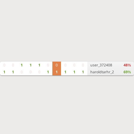
0
0
1
1
1
0
0
0
0
0
user_372408
48½
1
1
0
0
0
1
1
1
1
1
haroldtarhr_2
69½