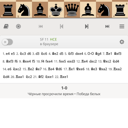
8
h
g
f
e
d
c
b
a
SF 11
HCE
в браузере
e4
e5
Nc3
d6
d3
Nc6
Be2
d5
Nf3
dxe4
O-O
Bg4
Re1
Bxf3
1.
2.
3.
4.
5.
6.
7.
Bxf3
f6
Bxe4
f5
f4
fxe4
fxe5
exd3
Re4
dxc2
Qxc2
Nd4
8.
9.
10.
11.
12.
13.
e6
Nxc2
Re2
Be7
Re4
Qd6
Re1
Qxe6
Be3
Qxa2
Rxa2
14.
15.
16.
17.
18.
19.
Nd4
Raa1
Nc2
Bf2
Nxe1
Rxe1
20.
21.
22.
1-0
Чёрные просрочили время • Победа белых