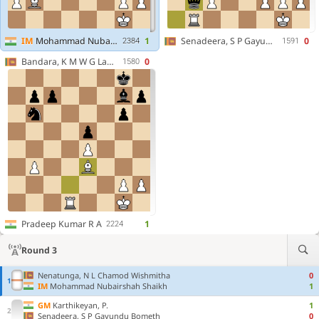
IM
Mohammad Nubairshah Shaikh
1
Senadeera, S P Gayundu Bometh
0
2384
1591
Bandara, K M W G Lahiru
0
1580
Pradeep Kumar R A
1
2224
Round 3
Nenatunga, N L Chamod Wishmitha
0
IM
Mohammad Nubairshah Shaikh
1
GM
Karthikeyan, P.
1
Senadeera, S P Gayundu Bometh
0