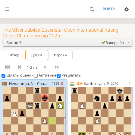
ВОЙТИ
The Silver Jubilee Queenstar Open International Rating
Chess Championship 2025
Round 3
Завершён
Обзор
Доски
Игроки
1-3 / 3
Шкалы оценки
Активные
Результаты
Nenatunga, N L Chamod Wishmitha
0
GM
Karthikeyan, P.
1
1588
2270