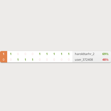
1
1
0
0
0
1
1
1
1
1
haroldtarhr_2
69½
0
0
1
1
1
0
0
0
0
0
user_372408
48½