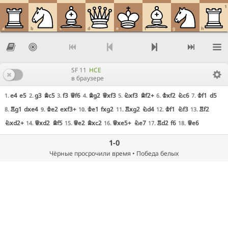
1
a
b
c
d
e
f
g
h
SF 11
HCE
в браузере
e4
e5
g3
Bc5
f3
Qf6
Bg2
Qxf3
Nxf3
Bf2+
Kxf2
Nc6
Kf1
d5
1.
2.
3.
4.
5.
6.
7.
Rg1
dxe4
Ke2
exf3+
Ke1
fxg2
Rxg2
Nd4
Kf1
Nf3
Rf2
8.
9.
10.
11.
12.
13.
Nxd2+
Qxd2
Bf5
Qe2
Bxc2
Qxe5+
Ne7
Rd2
f6
Qe6
14.
15.
16.
17.
18.
1-0
Чёрные просрочили время • Победа белых