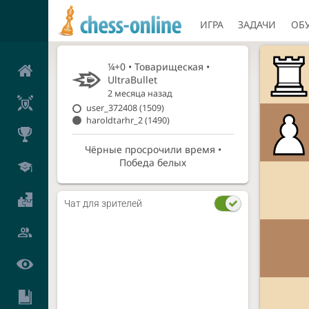
ИГРА
ЗАДАЧИ
ОБ
¼+0 • Товарищеская •
UltraBullet
2 месяца назад
user_372408
(1509)
haroldtarhr_2
(1490)
Чёрные просрочили время •
Победа белых
Чат для зрителей