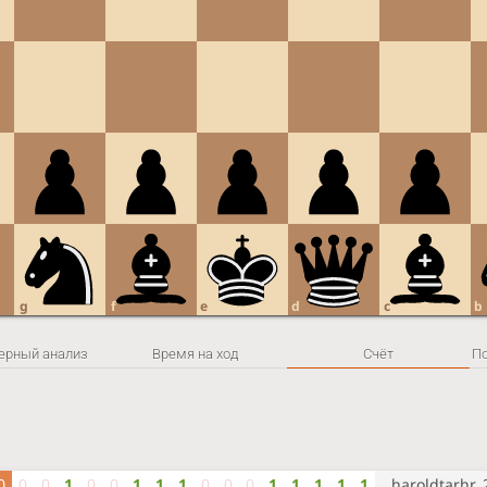
g
f
e
d
c
b
ерный анализ
Время на ход
Счёт
0
0
0
1
0
0
1
1
1
0
0
0
1
1
1
1
1
haroldtarhr_