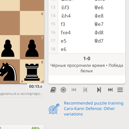
Nf3
Qe6
13
6
Nh4
Ke8
14
f3
Qe7
15
fxe4
Kd8
16
7
e5
Qd7
17
e6
18
1-0
8
Чёрные просрочили время • Победа
белых
a
00:15
.0
Поделиться и экспортировать
Recommended puzzle training
Caro-Kann Defense: Other
variations
2
69½