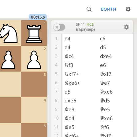
ВОЙТИ
00:15
.0
1
SF 11
HCE
в браузере
e4
c6
1
d4
d5
2
2
Bc4
dxe4
3
Qf3
e6
4
Qxf7+
Kxf7
5
3
Bxe6+
Ke7
6
d5
Bxe6
7
dxe6
Qd5
8
4
Be3
Qe5
9
Bd4
Qxe6
10
5
Be5
Nf6
11
Bxf6+
Qxf6
12