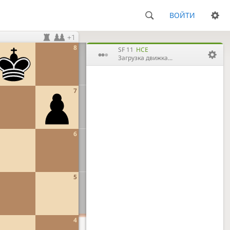
ВОЙТИ
+1
8
SF 11
HCE
Загрузка движка...
7
6
5
4