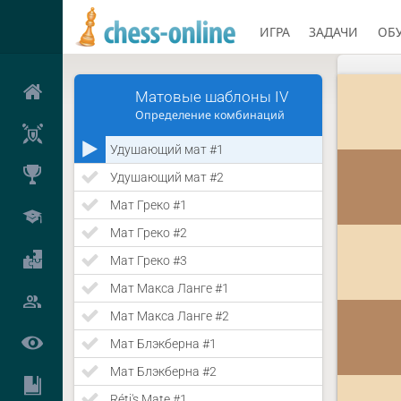
ИГРА
ЗАДАЧИ
ОБ
Матовые шаблоны IV
Определение комбинаций
Удушающий мат #1
Удушающий мат #2
Мат Греко #1
Мат Греко #2
Мат Греко #3
Мат Макса Ланге #1
Мат Макса Ланге #2
Мат Блэкберна #1
Мат Блэкберна #2
Réti's Mate #1