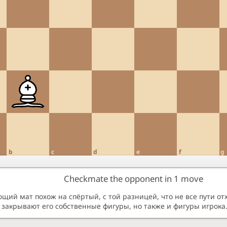
b
c
d
e
f
g
Checkmate the opponent in 1 move
щий мат похож на спёртый, с той разницей, что не все пути о
 закрывают его собственные фигуры, но также и фигуры игрока