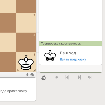
3
2
Тренировка с компьютером
Ваш ход
1
Взять подсказку
h
тхода вражескому
.