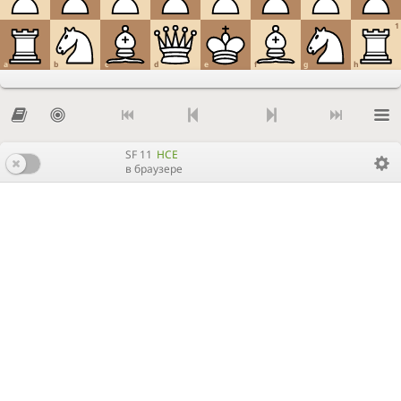
1
a
b
c
d
e
f
g
h
SF 11
HCE
в браузере