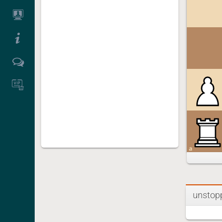
a
unstopp