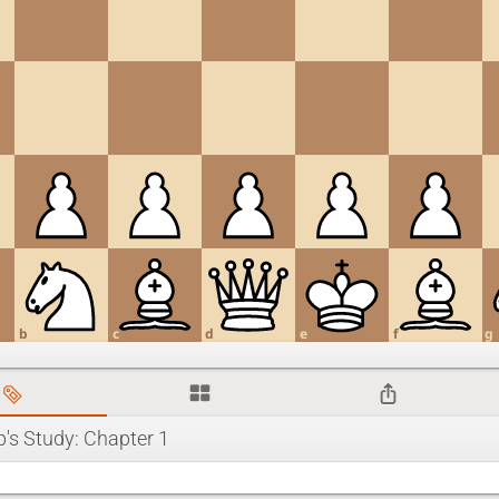
b
c
d
e
f
g
's Study: Chapter 1