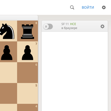
ВОЙТИ
8
SF 11
HCE
в браузере
7
6
5
4