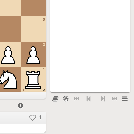
3
2
1
h
1