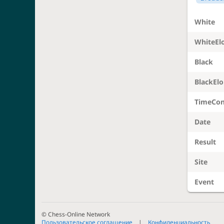
White
WhiteEl
Black
BlackElo
TimeCon
Date
Result
Site
Event
© Chess-Online Network
Пользовательское соглашение
Конфиденциальность