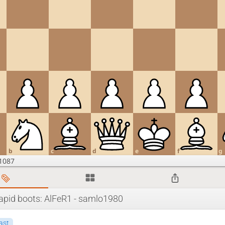
b
c
d
e
f
g
1087
apid boots: AlFeR1 - samlo1980
ast