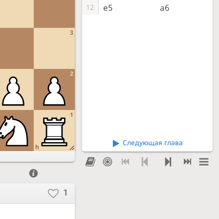
e5
a6
12
3
2
1
Следующая глава
h
1