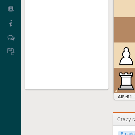
a
AlFeR1
Crazy r
Broadc