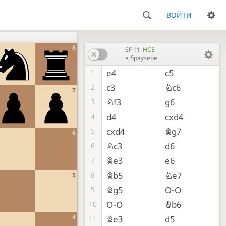
ВОЙТИ
8
SF 11
HCE
в браузере
e4
c5
1
c3
Nc6
2
7
Nf3
g6
3
d4
cxd4
4
cxd4
Bg7
5
6
Nc3
d6
6
Be3
e6
7
Bb5
Ne7
8
5
Bg5
O-O
9
O-O
Qb6
10
4
Be3
d5
11