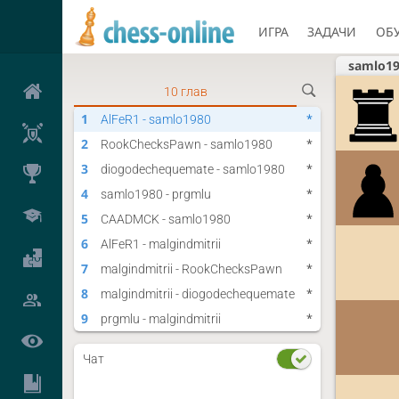
ИГРА
ЗАДАЧИ
ОБ
samlo1
10 глав
1
*
AlFeR1 - samlo1980
2
*
RookChecksPawn - samlo1980
3
*
diogodechequemate - samlo1980
4
*
samlo1980 - prgmlu
5
*
CAADMCK - samlo1980
6
*
AlFeR1 - malgindmitrii
7
*
malgindmitrii - RookChecksPawn
8
*
malgindmitrii - diogodechequemate
9
*
prgmlu - malgindmitrii
10
*
malgindmitrii - CAADMCK
Чат