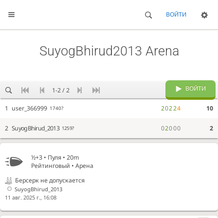
ВОЙТИ
SuyogBhirud2013 Arena
ВОЙТИ
1-2 / 2
1
user_366999
2
0
2
2
4
10
1740?
2
SuyogBhirud_2013
0
2
0
0
0
2
1259?
½+3 •
Пуля
• 20m
Рейтинговый • Арена
Берсерк не допускается
SuyogBhirud_2013
11 авг. 2025 г., 16:08