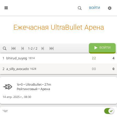
ВОЙТИ
Ежечасная UltraBullet Арена
ВОЙТИ
1-2 / 2
1
bhirud_suyog
2
2
4
1814
2
a_silly_avocado
0
0
0
1628
¼+0 •
UltraBullet
• 27m
Рейтинговый • Арена
14 апр. 2025 г., 08:30
Чат