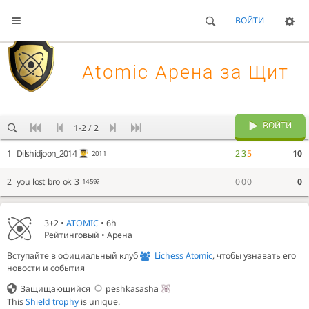
ВОЙТИ

Atomic Арена за Щит
ВОЙТИ
1-2 / 2
1
Dilshidjoon_2014
2
3
5
10
2011
2
you_lost_bro_ok_3
0
0
0
0
1459?
3+2 •
ATOMIC
• 6h
Рейтинговый • Арена
Вступайте в официальный клуб
Lichess Atomic
, чтобы узнавать его
новости и события
Защищающийся
peshkasasha
This
Shield trophy
is unique.