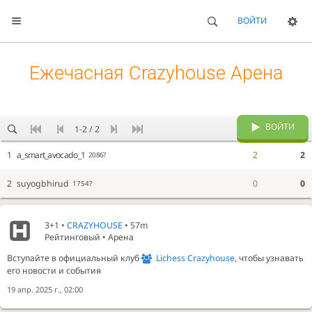
ВОЙТИ
Ежечасная Crazyhouse Арена
ВОЙТИ
1-2 / 2
1
a_smart_avocado_1
2
2
2086?
2
suyogbhirud
0
0
1754?
3+1 •
CRAZYHOUSE
• 57m
Рейтинговый • Арена
Вступайте в официальный клуб
Lichess Crazyhouse
, чтобы узнавать
его новости и события
19 апр. 2025 г., 02:00