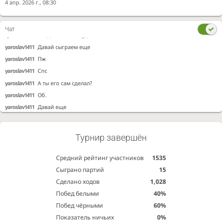
4 апр. 2026 г., 08:30
ilya0510
был 37
yaroslav1411
Да блин
Чат
ilya0510
зови людей на этот чудо сайт
yaroslav1411
Давай сыграем еще
yaroslav1411
Пж
yaroslav1411
Спс
yaroslav1411
А ты его сам сделал?
yaroslav1411
Об.
yaroslav1411
Давай еще
Турнир завершён
Средний рейтинг участников
1535
Сыграно партий
15
Сделано ходов
1,028
Побед белыми
40%
Побед чёрными
60%
Показатель ничьих
0%