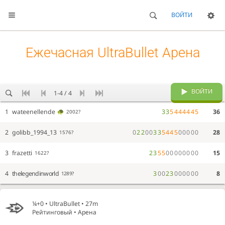
ВОЙТИ
Ежечасная UltraBullet Арена
ВОЙТИ
1-4 / 4
1
wateenellende
3
3
5
4
4
4
4
4
5
36
2002?
2
golibb_1994_13
0
2
2
0
0
3
3
5
4
4
5
0
0
0
0
0
28
1576?
3
frazetti
2
3
5
5
0
0
0
0
0
0
0
0
15
1622?
4
thelegendinworld
3
0
0
2
3
0
0
0
0
0
0
8
1289?
¼+0 •
UltraBullet
• 27m
Рейтинговый • Арена