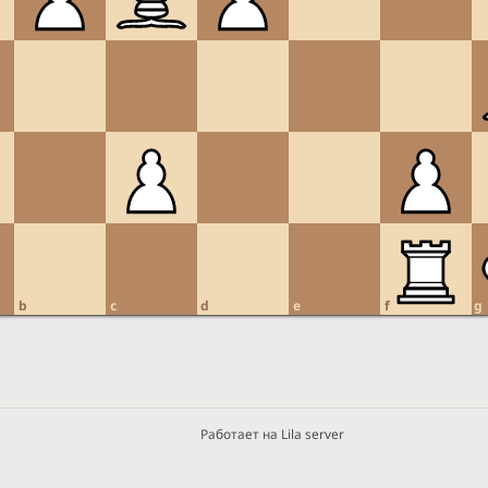
b
c
d
e
f
g
Работает на Lila server