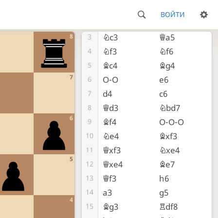
e4
d5
1
ВОЙТИ
exd5
Qxd5
2
Nc3
Qa5
8
3
Nf3
Nf6
4
Bc4
Bg4
5
7
O-O
e6
6
d4
c6
7
Qd3
Nbd7
8
6
Bf4
O-O-O
9
Ne4
Bxf3
10
Qxf3
Nxe4
11
5
Qxe4
Be7
12
Qf3
h6
13
a3
g5
14
4
Bg3
Rdf8
15