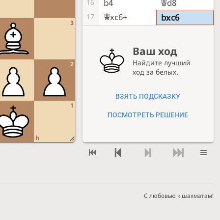
b4
Qd8
16
Qxc6+
17
bxc6
3
Ваш ход
Найдите лучший
2
ход за белых.
ВЗЯТЬ ПОДСКАЗКУ
1
ПОСМОТРЕТЬ РЕШЕНИЕ
h
С любовью к шахматам!