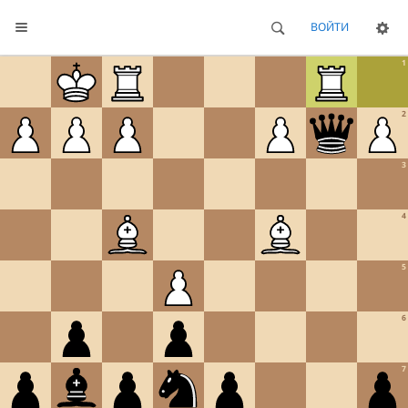
ВОЙТИ
1
2
3
4
5
6
7