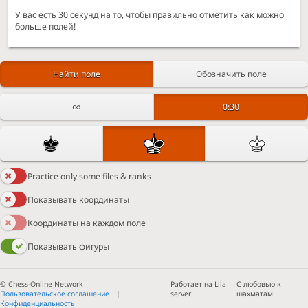
У вас есть 30 секунд на то, чтобы правильно отметить как можно
больше полей!
Найти поле
Обозначить поле
∞
0:30
Practice only some files & ranks
Показывать координаты
Координаты на каждом поле
Показывать фигуры
© Chess-Online Network
Работает на Lila
С любовью к
Пользовательское соглашение
server
шахматам!
Конфиденциальность