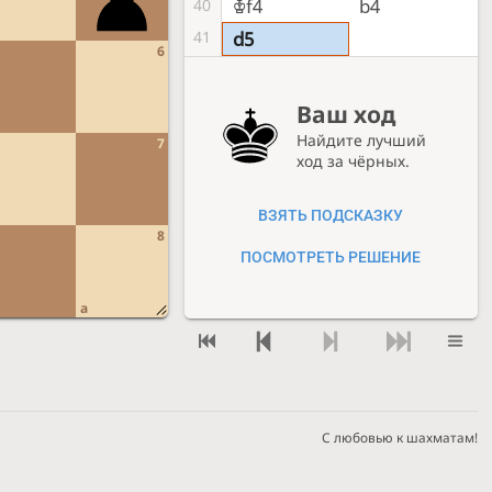
Kf4
b4
40
41
d5
6
Ваш ход
Найдите лучший
7
ход за чёрных.
ВЗЯТЬ ПОДСКАЗКУ
8
ПОСМОТРЕТЬ РЕШЕНИЕ
a
С любовью к шахматам!