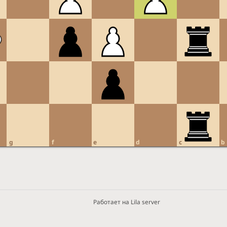
g
f
e
d
c
b
Работает на Lila server