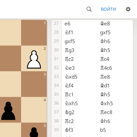
Nd2
R4c6
25
ВОЙТИ
h4
f6
26
e6
Be8
1
27
Nf1
gxf5
28
gxf5
Kh6
29
2
Rg3
Bh5
30
Rc2
Rc4
31
Ne3
R4c6
32
3
Nxd5
Re8
33
Nf4
Bd1
34
Rc1
Bh5
35
4
Nxh5
Kxh5
36
Kg2
Rec8
37
Rc2
Kh6
38
5
Kf3
b5
39