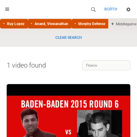
ВОЙТИ
Ruy Lopez
Anand, Viswanathan
Morphy Defense
Middlegame
CLEAR SEARCH
1 video found