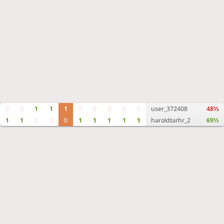
0
0
1
1
1
0
0
0
0
0
user_372408
48½
1
1
0
0
0
1
1
1
1
1
haroldtarhr_2
69½