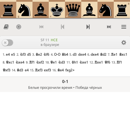
8
h
g
f
e
d
c
b
a
SF 11
HCE
в браузере
e4
e5
Nf3
d5
Be2
Nf6
O-O
Bb4
d3
dxe4
dxe4
Bd2
Re1
Bxc1
1.
2.
3.
4.
5.
6.
7.
Qxc1
Nxe4
Rf1
Nxf2
Qe1
Nd3
Kh1
Nxe1
Rxe1
Qf6
Rf1
8.
9.
10.
11.
12.
13.
Qxf3
Bd3
e4
Rxf3
exf3
Be4
fxg2+
14.
15.
16.
0-1
Белые просрочили время • Победа чёрных