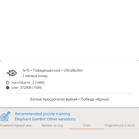
¼+0 • Товарищеская •
UltraBullet
2 месяца назад
haroldtarhr_2
(1490)
user_372408
(1509)
Белые просрочили время • Победа чёрных
Recommended puzzle training
Elephant Gambit: Other variations
Компьютерный анализ
Время на ход
Счёт
Поделиться и экспортировать