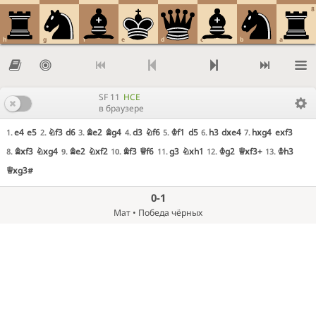
8
h
g
f
e
d
c
b
a
SF 11
HCE
в браузере
e4
e5
Nf3
d6
Be2
Bg4
d3
Nf6
Kf1
d5
h3
dxe4
hxg4
exf3
1.
2.
3.
4.
5.
6.
7.
Bxf3
Nxg4
Be2
Nxf2
Bf3
Qf6
g3
Nxh1
Kg2
Qxf3+
Kh3
8.
9.
10.
11.
12.
13.
Qxg3#
0-1
Мат • Победа чёрных