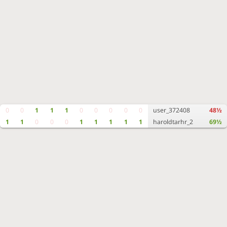
0
0
1
1
1
0
0
0
0
0
user_372408
48½
1
1
0
0
0
1
1
1
1
1
haroldtarhr_2
69½