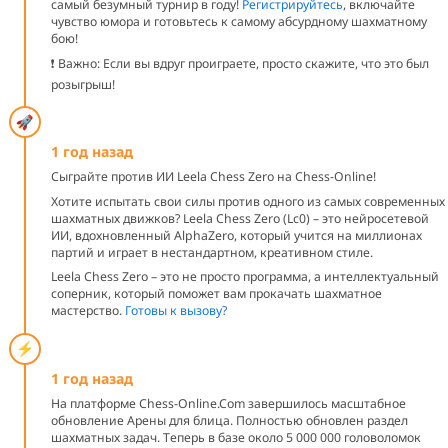
самый безумный турнир в году!
Регистрируйтесь
, включайте
чувство юмора и готовьтесь к самому абсурдному шахматному
бою!
❗ Важно: Если вы вдруг проиграете, просто скажите, что это был
розыгрыш!
1 год назад
Сыграйте против ИИ Leela Chess Zero на Chess-Online!
Хотите испытать свои силы против одного из самых современных
шахматных движков? Leela Chess Zero (Lc0) – это нейросетевой
ИИ, вдохновленный AlphaZero, который учится на миллионах
партий и играет в нестандартном, креативном стиле.
Leela Chess Zero – это не просто программа, а интеллектуальный
соперник, который поможет вам прокачать шахматное
мастерство.
Готовы к вызову?
1 год назад
На платформе Chess-Online.Com завершилось масштабное
обновление Арены для блица. Полностью обновлен раздел
шахматных задач. Теперь в базе около 5 000 000 головоломок