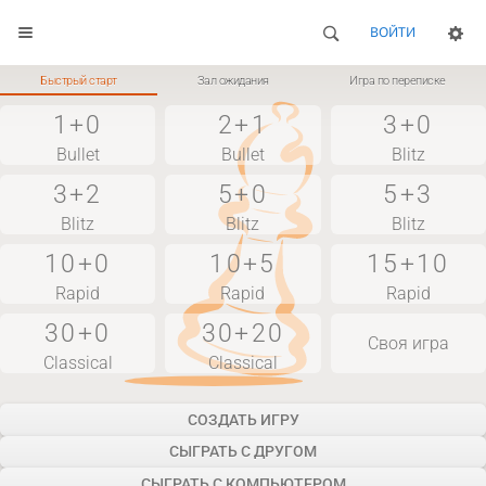
ВОЙТИ
Быстрый старт
Зал ожидания
Игра по переписке
1+0
2+1
3+0
Bullet
Bullet
Blitz
3+2
5+0
5+3
Blitz
Blitz
Blitz
10+0
10+5
15+10
Rapid
Rapid
Rapid
30+0
30+20
Своя игра
Classical
Classical
СОЗДАТЬ ИГРУ
СЫГРАТЬ С ДРУГОМ
СЫГРАТЬ С КОМПЬЮТЕРОМ