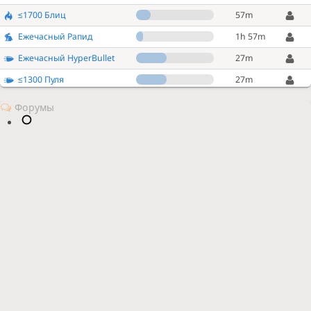
≤1700 Блиц
57m
Ежечасный Рапид
1h 57m
Ежечасный HyperBullet
27m
≤1300 Пуля
27m
≤2000 SuperBlitz
57m
Ежечасный UltraBullet
27m
Щит по HyperBullet
4h
через 3 часа