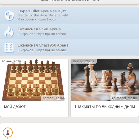
HyperBullet Арена за Щит
Battle for the HyperBullet Shield
0 игроков •
через 3 часа
Ежечасная Блиц Арена
0 игроков • Идёт прямо сейчас
Ежечасная Chess960 Арена
0 игроков • Идёт прямо сейчас
20 янв. 2026 г.
16 мар. 2025 г.
roman_123443
raimond_maslo
мой дебют
Шахматы по выходным дням