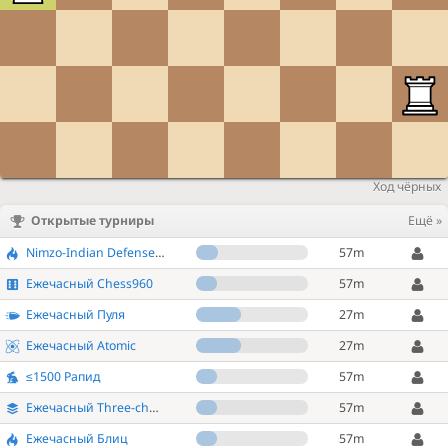
Ход чёрных
Открытые турниры
Ещё »
Nimzo-Indian Defense SuperBlitz
57m
Ежечасный Chess960
57m
Ежечасный Пуля
27m
Ежечасный Atomic
27m
≤1500 Рапид
57m
Ежечасный Three-check
57m
Ежечасный Блиц
57m