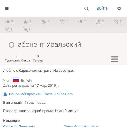
ВОЙТИ
?
?
?
?
?
?
0
0
0
абонент Уральский
0
0
Турнирных Очков
Студий
Люблю с Карлсоном сыграть. На варенье.
Урал
Russia
Дата регистрации 17 мар. 2019 г.
Основной профиль Chess-Online.Com
Был онлайн
4 года назад
Проведённое за игрой время: 1 час, 0 минут
Команды
Скрытая Политика
Служебная Монолит