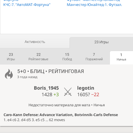
КЧС-7. "АвтоМАТ-Фортуна"
Манчестер Юнайтед-1. Футзал.
Активность
23 Игры
23
22
15
7
1
Игры
Рейтинговые
Побед
Поражений
Ничья
5+0 • БЛИЦ • РЕЙТИНГОВАЯ
3 года назад
Boris_1945
legotin
1428
+3
1605?
−22
Недостаточно материала для мата • Ничья
Caro-Kann Defense: Advance Variation, Botvinnik-Carls Defense
1. e4 c6 2. d4 d5 3. e5 c5 ... 62 moves