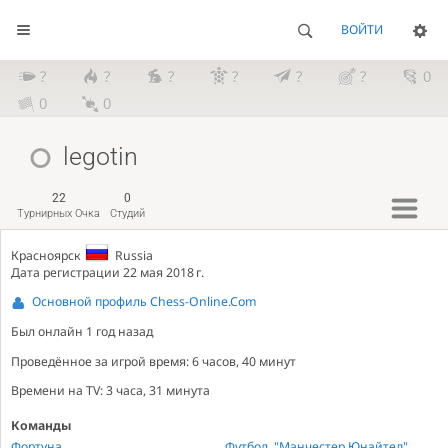
ВОЙТИ
?
?
?
?
?
?
0
0
0
legotin
22
0
Турнирных Очка
Студий
Красноярск
Russia
Дата регистрации 22 мая 2018 г.
Основной профиль Chess-Online.Com
Был онлайн
1 год назад
Проведённое за игрой время: 6 часов, 40 минут
Времени на TV: 3 часа, 31 минута
Команды
Фортуна
Футбол. "Манчестер Юнайтед"