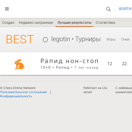
ВОЙТИ
Создан
Недавно сыгранные
Лучшие результаты
Статистика
BEST
legotin
• Турниры
Игры
Очки
Рапид нон-стоп
12
22
10+0 • Рапид •
7 лет назад
© Chess-Online Network
Работает на Lila
С любовью
Пользовательское соглашение
server
шахматам
Конфиденциальность