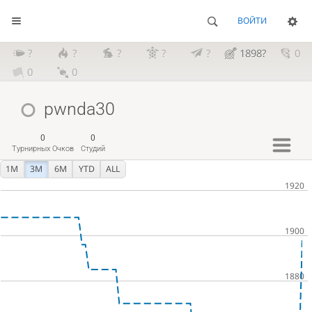
ВОЙТИ
?
?
?
?
?
1898?
0
0
0
pwnda30
0
0
Турнирных Очков
Студий
1M
3M
6M
YTD
ALL