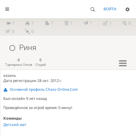
ВОЙТИ
?
?
?
?
?
?
0
0
0
Риня
0
0
Турнирных Очков
Студий
казань
Дата регистрации 28 окт. 2012 г.
Основной профиль Chess-Online.Com
Был онлайн
9 лет назад
Проведённое за игрой время: 0 минут
Команды
Детский мат