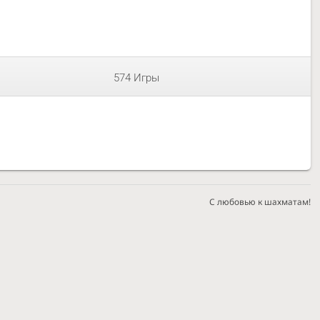
574 Игры
С любовью к шахматам!