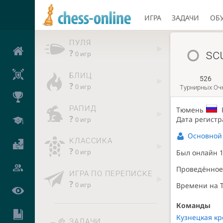
ИГРА
ЗАДАЧИ
ОБ
ПУЛЯ
sc
?
0 игр
БЛИЦ
526
?
0 игр
Турнирных Оч
РАПИД
Тюмень
?
Дата регистра
0 игр
Основной
КЛАССИКА
?
0 игр
Был онлайн
1
Проведённое 
ИГРА ПО ПЕРЕПИСКЕ
?
0 игр
Времени на TV
Команды
Кузнецкая кр
ЗАДАЧИ