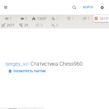
ВОЙТИ
?
?
1359?
?
?
?
1617?
2077
29
0
0
sergey_vo
Статистика Chess960
ПОСМОТРЕТЬ ПАРТИИ