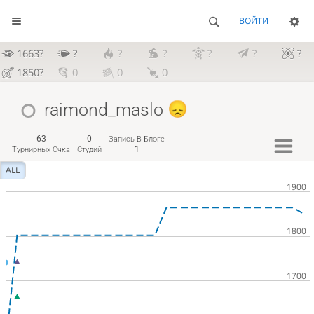
ВОЙТИ
1663?
?
?
?
?
?
?
1850?
0
0
0
raimond_maslo
63
0
Запись В Блоге
1
Турнирных Очка
Студий
ALL