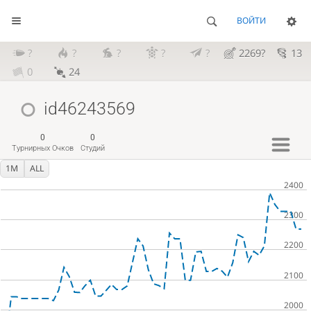
ВОЙТИ
?
?
?
?
?
2269?
13
0
24
id46243569
0
0
Турнирных Очков
Студий
1M
ALL