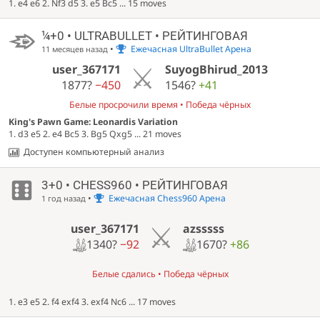
1. e4 e6 2. Nf3 d5 3. e5 Bc5 ... 15 moves
¼+0 • ULTRABULLET • РЕЙТИНГОВАЯ
•
Ежечасная UltraBullet Арена
11 месяцев назад
user_367171
SuyogBhirud_2013
1877?
−450
1546?
+41
Белые просрочили время • Победа чёрных
King's Pawn Game: Leonardis Variation
1. d3 e5 2. e4 Bc5 3. Bg5 Qxg5 ... 21 moves
Доступен компьютерный анализ
3+0 • CHESS960 • РЕЙТИНГОВАЯ
•
Ежечасная Chess960 Арена
1 год назад
user_367171
azsssss
1340?
−92
1670?
+86
Белые сдались • Победа чёрных
1. e3 e5 2. f4 exf4 3. exf4 Nc6 ... 17 moves