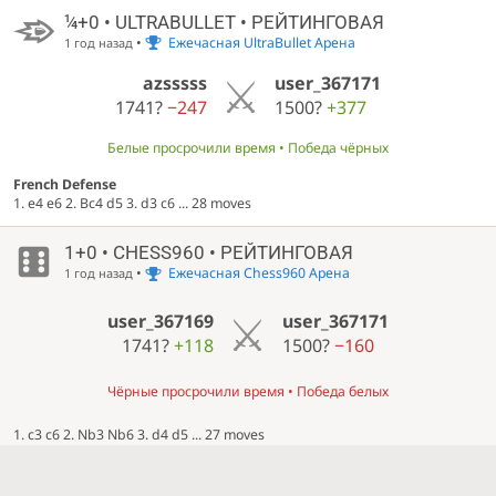
¼+0 • ULTRABULLET • РЕЙТИНГОВАЯ
•
Ежечасная UltraBullet Арена
1 год назад
azsssss
user_367171
1741?
−247
1500?
+377
Белые просрочили время • Победа чёрных
French Defense
1. e4 e6 2. Bc4 d5 3. d3 c6 ... 28 moves
1+0 • CHESS960 • РЕЙТИНГОВАЯ
•
Ежечасная Chess960 Арена
1 год назад
user_367169
user_367171
1741?
+118
1500?
−160
Чёрные просрочили время • Победа белых
1. c3 c6 2. Nb3 Nb6 3. d4 d5 ... 27 moves