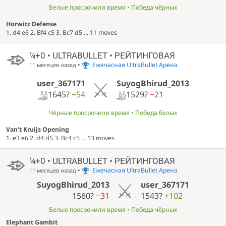
Белые просрочили время • Победа чёрных
Horwitz Defense
1. d4 e6 2. Bf4 c5 3. Bc7 d5 ... 11 moves
¼+0 • ULTRABULLET • РЕЙТИНГОВАЯ
•
Ежечасная UltraBullet Арена
11 месяцев назад
user_367171
SuyogBhirud_2013
1645?
+54
1529?
−21
Чёрные просрочили время • Победа белых
Van't Kruijs Opening
1. e3 e6 2. d4 d5 3. Bc4 c5 ... 13 moves
¼+0 • ULTRABULLET • РЕЙТИНГОВАЯ
•
Ежечасная UltraBullet Арена
11 месяцев назад
SuyogBhirud_2013
user_367171
1560?
−31
1543?
+102
Белые просрочили время • Победа чёрных
Elephant Gambit