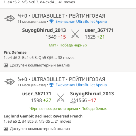
1. e4 c5 2. Nf3 Nc6 3. d4 cxd4 ... 41 moves
¼+0 • ULTRABULLET • РЕЙТИНГОВАЯ
•
Ежечасная UltraBullet Арена
11 месяцев назад
SuyogBhirud_2013
user_367171
1549
−15
1625
+21
Мат • Победа чёрных
Pirc Defense
1. e4 d6 2. Bc4 e5 3. Qh5 Qf6 ... 38 moves
Доступен компьютерный анализ
¼+0 • ULTRABULLET • РЕЙТИНГОВАЯ
•
Ежечасная UltraBullet Арена
11 месяцев назад
SuyogBhirud_2013
user_367171
1566
−17
1598
+27
Чёрные просрочили время • Победа белых
Englund Gambit Declined: Reversed French
1. e3 e5 2. d4 Bc5 3. Nf3 d5 ... 21 moves
Доступен компьютерный анализ