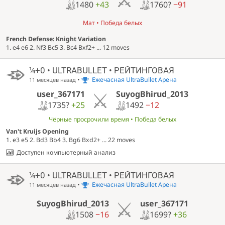
1480
+43
1760?
−91
Мат • Победа белых
French Defense: Knight Variation
1. e4 e6 2. Nf3 Bc5 3. Bc4 Bxf2+ ... 12 moves
¼+0 • ULTRABULLET • РЕЙТИНГОВАЯ
•
Ежечасная UltraBullet Арена
11 месяцев назад
user_367171
SuyogBhirud_2013
1735?
+25
1492
−12
Чёрные просрочили время • Победа белых
Van't Kruijs Opening
1. e3 e5 2. Bd3 Bb4 3. Bg6 Bxd2+ ... 22 moves
Доступен компьютерный анализ
¼+0 • ULTRABULLET • РЕЙТИНГОВАЯ
•
Ежечасная UltraBullet Арена
11 месяцев назад
SuyogBhirud_2013
user_367171
1508
−16
1699?
+36