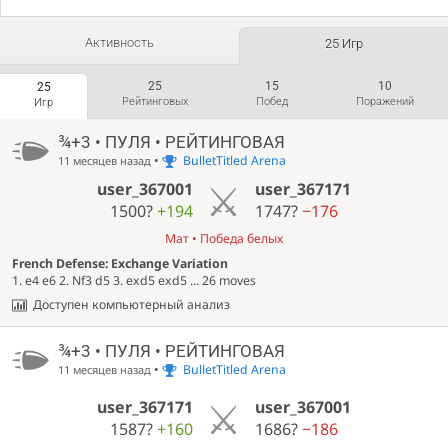
Активность
25 Игр
25
15
10
25
Рейтинговых
Побед
Поражений
Игр
¾+3 • ПУЛЯ • РЕЙТИНГОВАЯ
•
BulletTitled Arena
11 месяцев назад
user_367001
user_367171
1500?
+194
1747?
−176
Мат • Победа белых
French Defense: Exchange Variation
1. e4 e6 2. Nf3 d5 3. exd5 exd5 ... 26 moves
Доступен компьютерный анализ
¾+3 • ПУЛЯ • РЕЙТИНГОВАЯ
•
BulletTitled Arena
11 месяцев назад
user_367171
user_367001
1587?
+160
1686?
−186