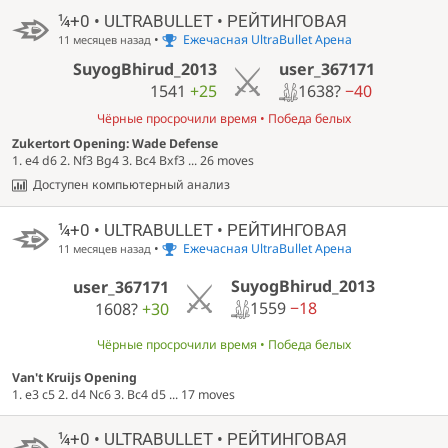
¼+0 • ULTRABULLET • РЕЙТИНГОВАЯ
•
Ежечасная UltraBullet Арена
11 месяцев назад
user_367171
SuyogBhirud_2013
1638?
−40
1541
+25
Чёрные просрочили время • Победа белых
Zukertort Opening: Wade Defense
1. e4 d6 2. Nf3 Bg4 3. Bc4 Bxf3 ... 26 moves
Доступен компьютерный анализ
¼+0 • ULTRABULLET • РЕЙТИНГОВАЯ
•
Ежечасная UltraBullet Арена
11 месяцев назад
SuyogBhirud_2013
user_367171
1559
−18
1608?
+30
Чёрные просрочили время • Победа белых
Van't Kruijs Opening
1. e3 c5 2. d4 Nc6 3. Bc4 d5 ... 17 moves
¼+0 • ULTRABULLET • РЕЙТИНГОВАЯ