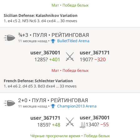
Мат • Победа белых
Sicilian Defense: Kalashnikov Variation
1. e4 c5 2. Nf3 Nc6 3. d4 cxd4 ... 30 moves
¾+3 • ПУЛЯ • РЕЙТИНГОВАЯ
•
BulletTitled Arena
11 месяцев назад
user_367001
user_367171
1285?
+401
1907?
−320
Мат • Победа белых
French Defense: Schlechter Variation
1. e4 e6 2. d4 d5 3. Bd3 dxe4 ... 33 moves
2+0 • ПУЛЯ • РЕЙТИНГОВАЯ
•
Champion2013 Arena
11 месяцев назад
user_367001
user_367171
1340?
−55
1859?
+48
Чёрные просрочили время • Победа белых