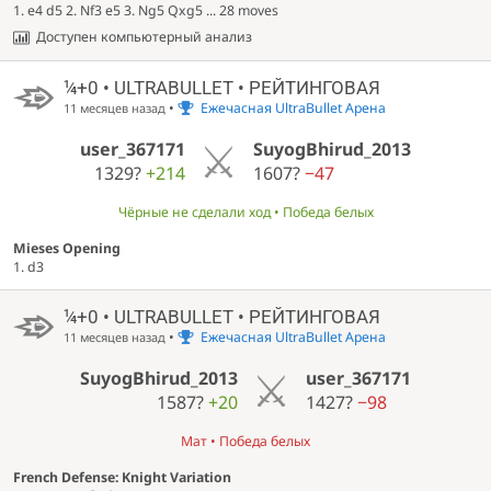
1. e4 d5 2. Nf3 e5 3. Ng5 Qxg5 ... 28 moves
Доступен компьютерный анализ
¼+0 • ULTRABULLET • РЕЙТИНГОВАЯ
•
Ежечасная UltraBullet Арена
11 месяцев назад
user_367171
SuyogBhirud_2013
1329?
+214
1607?
−47
Чёрные не сделали ход • Победа белых
Mieses Opening
1. d3
¼+0 • ULTRABULLET • РЕЙТИНГОВАЯ
•
Ежечасная UltraBullet Арена
11 месяцев назад
SuyogBhirud_2013
user_367171
1587?
+20
1427?
−98
Мат • Победа белых
French Defense: Knight Variation