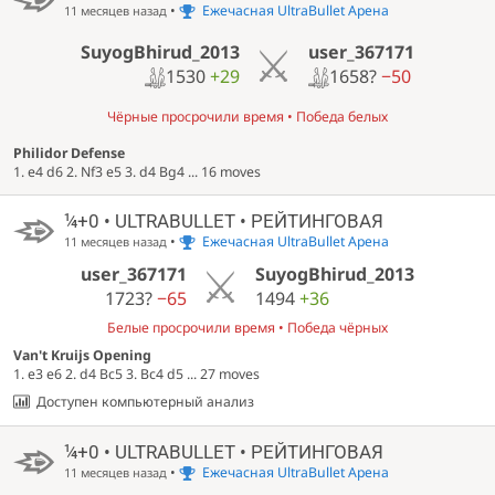
•
Ежечасная UltraBullet Арена
11 месяцев назад
SuyogBhirud_2013
user_367171
1530
+29
1658?
−50
Чёрные просрочили время • Победа белых
Philidor Defense
1. e4 d6 2. Nf3 e5 3. d4 Bg4 ... 16 moves
¼+0 • ULTRABULLET • РЕЙТИНГОВАЯ
•
Ежечасная UltraBullet Арена
11 месяцев назад
user_367171
SuyogBhirud_2013
1723?
−65
1494
+36
Белые просрочили время • Победа чёрных
Van't Kruijs Opening
1. e3 e6 2. d4 Bc5 3. Bc4 d5 ... 27 moves
Доступен компьютерный анализ
¼+0 • ULTRABULLET • РЕЙТИНГОВАЯ
•
Ежечасная UltraBullet Арена
11 месяцев назад