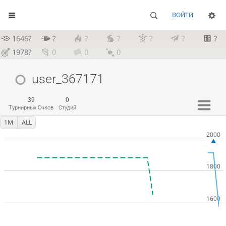
ВОЙТИ
1646?
?
?
?
?
?
?
1978?
0
0
0
user_367171
39
0
Турнирных Очков
Студий
1M
ALL