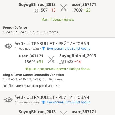
SuyogBhirud_2013
user_367171
1507
−13
1700?
+23
Мат • Победа чёрных
French Defense
1. e4 e6 2. Bc4 d5 3. e5 c5 ... 13 moves
¼+0 • ULTRABULLET • РЕЙТИНГОВАЯ
•
Ежечасная UltraBullet Арена
11 месяцев назад
SuyogBhirud_2013
user_367171
1523
−16
1669?
+31
Чёрные просрочили время • Победа белых
King's Pawn Game: Leonardis Variation
1. d3 e5 2. e4 Bc5 3. Be3 Qf6 ... 26 moves
Доступен компьютерный анализ
¼+0 • ULTRABULLET • РЕЙТИНГОВАЯ
•
Ежечасная UltraBullet Арена
11 месяцев назад
SuyogBhirud_2013
user_367171