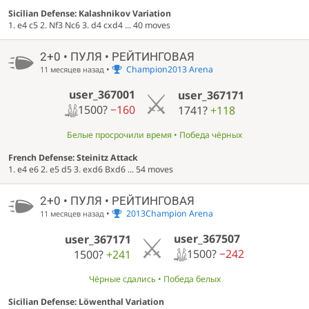
Sicilian Defense: Kalashnikov Variation
1. e4 c5 2. Nf3 Nc6 3. d4 cxd4 ... 40 moves
2+0 • ПУЛЯ • РЕЙТИНГОВАЯ
•
Champion2013 Arena
11 месяцев назад
user_367001
user_367171
1500?
−160
1741?
+118
Белые просрочили время • Победа чёрных
French Defense: Steinitz Attack
1. e4 e6 2. e5 d5 3. exd6 Bxd6 ... 54 moves
2+0 • ПУЛЯ • РЕЙТИНГОВАЯ
•
2013Champion Arena
11 месяцев назад
user_367507
user_367171
1500?
−242
1500?
+241
Чёрные сдались • Победа белых
Sicilian Defense: Löwenthal Variation