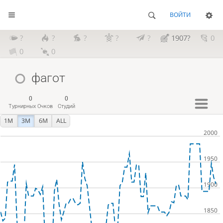
ВОЙТИ
?
?
?
?
?
1907?
0
0
0
фагот
0
0
Турнирных Очков
Студий
1M
3M
6M
ALL