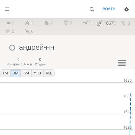
ВОЙТИ
?
?
?
?
?
1667?
0
0
0
андрей-нн
0
0
Турнирных Очков
Студий
1M
3M
6M
YTD
ALL