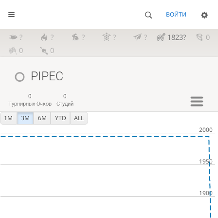
ВОЙТИ
?
?
?
?
?
1823?
0
0
0
PIPEC
0
0
Турнирных Очков
Студий
1M
3M
6M
YTD
ALL