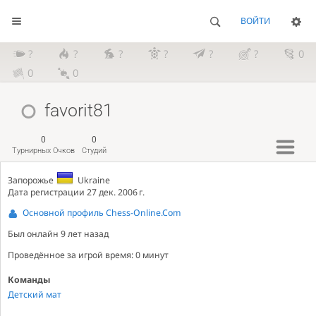
ВОЙТИ
?
?
?
?
?
?
0
0
0
favorit81
0
0
Турнирных Очков
Студий
Запорожье
Ukraine
Дата регистрации 27 дек. 2006 г.
Основной профиль Chess-Online.Com
Был онлайн
9 лет назад
Проведённое за игрой время: 0 минут
Команды
Детский мат