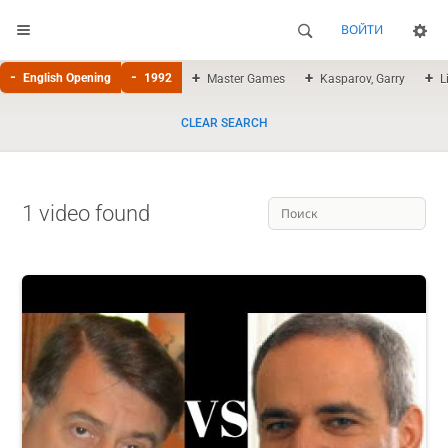
ВОЙТИ
English Opening
1992
Master Games
Kasparov, Garry
L
CLEAR SEARCH
1 video found