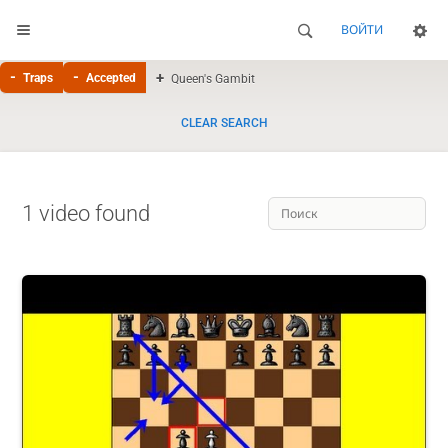
ВОЙТИ
Traps
Accepted
Queen's Gambit
CLEAR SEARCH
1 video found