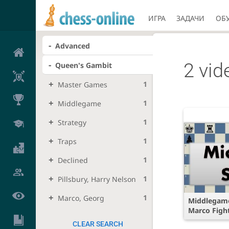
ИГРА
ЗАДАЧИ
ОБ
Advanced
2 vid
Queen's Gambit
1
Master Games
1
Middlegame
1
Strategy
1
Traps
1
Declined
1
Pillsbury, Harry Nelson
1
Marco, Georg
Middlegame
Marco Fight
CLEAR SEARCH