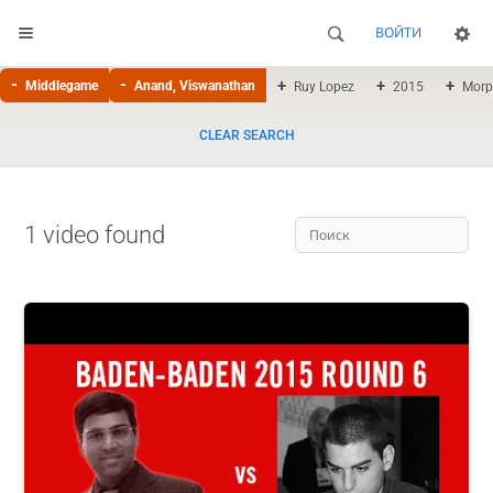
ВОЙТИ
Middlegame
Anand, Viswanathan
Ruy Lopez
2015
Morp
CLEAR SEARCH
1 video found