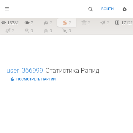
ВОЙТИ
1538?
?
?
?
?
?
1712?
?
0
0
0
user_366999
Статистика Рапид
ПОСМОТРЕТЬ ПАРТИИ