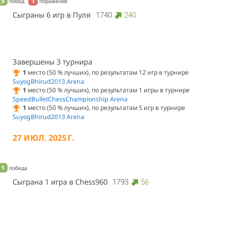
5
1
побед
поражение
Сыграны 6 игр в Пуля
1740
240
Завершены 3 турнира
1
место (50 % лучших), по результатам 12 игр в турнире
SuyogBhirud2013 Arena
1
место (50 % лучших), по результатам 1 игры в турнире
SpeedBulletChessChampionship Arena
1
место (50 % лучших), по результатам 5 игр в турнире
SuyogBhirud2013 Arena
27 ИЮЛ. 2025 Г.
1
победа
Сыграна 1 игра в Chess960
1793
56