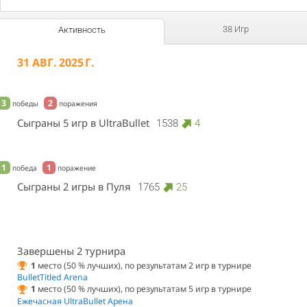
38 Игр
Активность
31 АВГ. 2025 Г.
3
2
победы
поражения
Сыграны 5 игр в UltraBullet
1538
4
1
1
победа
поражение
Сыграны 2 игры в Пуля
1765
25
Завершены 2 турнира
1
место (50 % лучших), по результатам 2 игр в турнире
BulletTitled Arena
1
место (50 % лучших), по результатам 5 игр в турнире
Ежечасная UltraBullet Арена